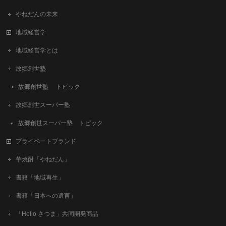
やねだんの未来
地域経営学
地域経営学とは
故郷創世塾
故郷創世塾 トピック
故郷創世スーパー塾
故郷創世スーパー塾 トピック
プライベートブランド
芋焼酎「やねだん」
書籍「地域再生」
書籍「日本への遺言」
「Hello さつま」共同開発商品