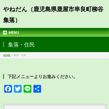
やねだん（鹿児島県鹿屋市串良町柳谷
集落）
MENU
集落・住民
HOME
»
集落・住民
下記メニューよりお進みください。
Facebook
Twitter
Line
共
有