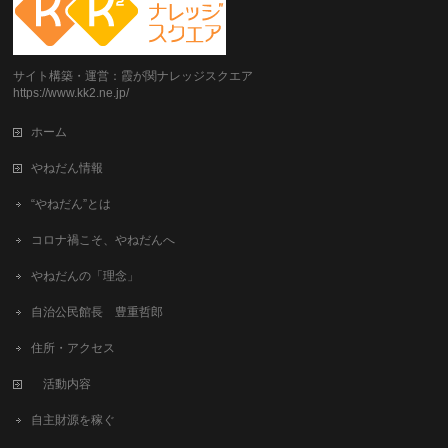
サイト構築・運営：霞が関ナレッジスクエア
https://www.kk2.ne.jp/
ホーム
やねだん情報
“やねだん”とは
コロナ禍こそ、やねだんへ
やねだんの「理念」
自治公民館長 豊重哲郎
住所・アクセス
活動内容
自主財源を稼ぐ