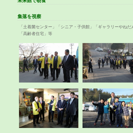
未来館で朝食
集落を視察
「土着菌センター」「シニア・子供館」「ギャラリーやねだ
「高齢者住宅」等