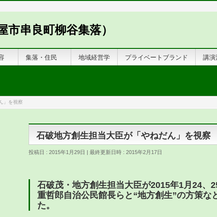
屋市串良町柳谷集落）
内容
集落・住民
地域経営学
プライベートブランド
講演
ん」を視察
石破地方創生担当大臣が「やねだん」を視察
投稿日 : 2015年1月29日
最終更新日時 : 2015年2月17日
石破茂・地方創生担当大臣が2015年1月24、
重哲郎自治公民館長らと“地方創生”の方策な
た。