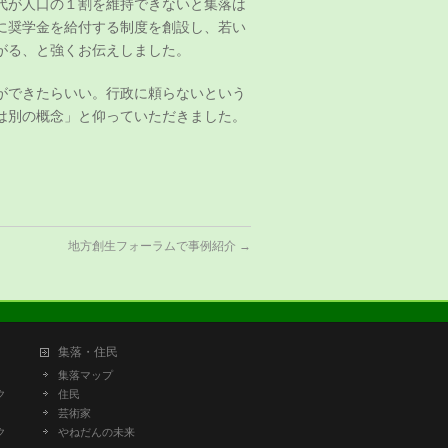
代が人口の１割を維持できないと集落は
に奨学金を給付する制度を創設し、若い
がる、と強くお伝えしました。
ができたらいい。行政に頼らないという
は別の概念」と仰っていただきました。
地方創生フォーラムで事例紹介
→
集落・住民
集落マップ
ク
住民
芸術家
ク
やねだんの未来