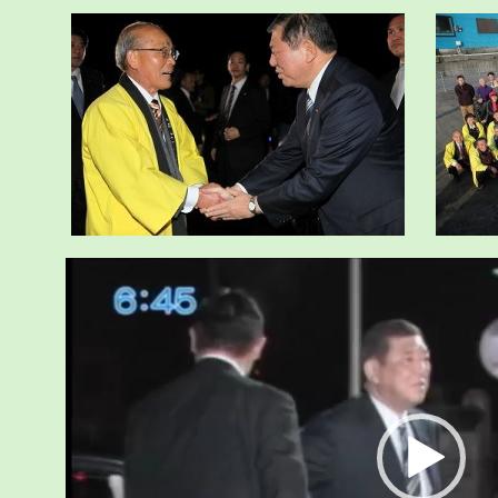
動
画
プ
レ
ー
ヤ
ー