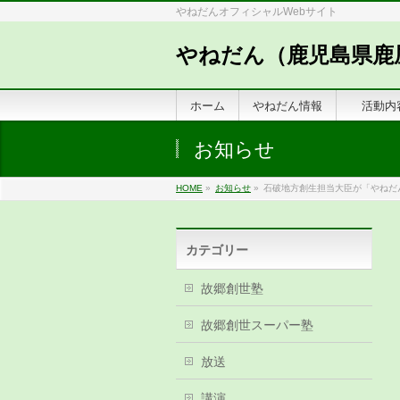
やねだんオフィシャルWebサイト
やねだん（鹿児島県鹿
ホーム
やねだん情報
活動
お知らせ
HOME
»
お知らせ
»
石破地方創生担当大臣が「やねだ
カテゴリー
故郷創世塾
故郷創世スーパー塾
放送
講演