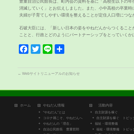
豊重自治公民館長は、町内会の資料を基に「高校生以下の年
消滅していく」とお伝えしました。また、小中高校の卒業時
夫婦が子育てしやすい環境を整えることが定住人口増につな
石破大臣には、「新しい日本の姿をやねだんからつくること
ことと、行政とどのようにパートナーシップをとっていくか
Facebook
Twitter
Line
共
有
←
Webサイトリニューアルのお知らせ
ホーム
やねだん情報
活動内容
“やねだん”とは
自主財源を稼ぐ
コロナ禍こそ、やねだんへ
自主財源を稼ぐ トピッ
やねだんの「理念」
福祉・環境整備
自治公民館長 豊重哲郎
福祉・環境整備 トピッ