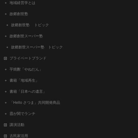
地域経営学とは
故郷創世塾
故郷創世塾 トピック
故郷創世スーパー塾
故郷創世スーパー塾 トピック
プライベートブランド
芋焼酎「やねだん」
書籍「地域再生」
書籍「日本への遺言」
「Hello さつま」共同開発商品
霞が関でランチ
講演活動
古民家活用