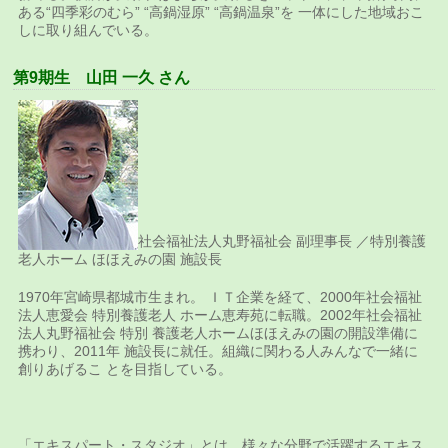
ある“四季彩のむら” “高鍋湿原” “高鍋温泉”を 一体にした地域おこ
しに取り組んでいる。
第9期生 山田 一久 さん
社会福祉法人丸野福祉会 副理事長 ／特別養護
老人ホーム ほほえみの園 施設長
1970年宮崎県都城市生まれ。 ＩＴ企業を経て、2000年社会福祉
法人恵愛会 特別養護老人 ホーム恵寿苑に転職。2002年社会福祉
法人丸野福祉会 特別 養護老人ホームほほえみの園の開設準備に
携わり、2011年 施設長に就任。組織に関わる人みんなで一緒に
創りあげるこ とを目指している。
「エキスパート・スタジオ」とは、様々な分野で活躍するエキス