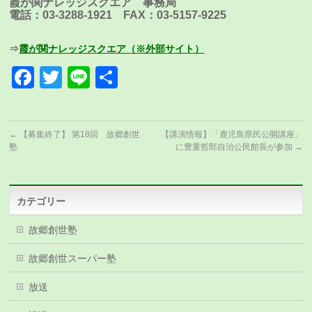
霞が関ナレッジスクエア 事務局
電話：03-3288-1921 FAX：03-5157-9225
⇒
霞が関ナレッジスクエア（※外部サイト）
Facebook
Twitter
Line
共
有
←
【募集終了】 第18回 故郷創世
【講演情報】「鹿児島県民公開講座」
塾
に豊重哲郎自治公民館長が参加
→
カテゴリー
故郷創世塾
故郷創世スーパー塾
放送