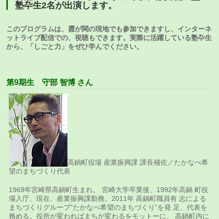
塾卆生2名が出演します。
このプログラムは、霞が関の現地でも参加できますし、インターネ
ットライブ配信での、視聴もできます。実際に活躍している塾卆生
から、「しごと力」をぜひ学んでください。
第9期生 守部 智博 さん
高鍋町役場 産業振興課 課長補佐／たかなべ希
望のまちづくり代表
1969年宮崎県高鍋町生まれ。 宮崎大学卒業後、1992年高鍋 町役
場入庁、現在、産業振興課勤務。2011年 高鍋町職員有 志による
まちづくりグループ“たかなべ希望のまちづくり”を発 足、代表を
務める。役所が変わればまちが変わるをモットーに、 高鍋町内に