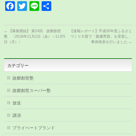
Facebook
Twitter
Line
共
有
←
【募集開始】 第24回 故郷創世
【速報レポート】平成30年度ふるさと
塾 〈2018年11月2日（金）～11月5
づくり大賞で「最優秀賞」を受賞し、
日（月）〉
事例発表を行いました
→
カテゴリー
故郷創世塾
故郷創世スーパー塾
放送
講演
プライベートブランド