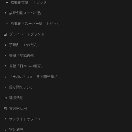
故郷創世塾 トピック
故郷創世スーパー塾
故郷創世スーパー塾 トピック
プライベートブランド
芋焼酎「やねだん」
書籍「地域再生」
書籍「日本への遺言」
「Hello さつま」共同開発商品
霞が関でランチ
講演活動
古民家活用
サテライトオフィス
宿泊施設