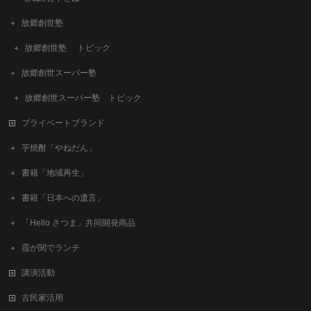
故郷創世塾
故郷創世塾 トピック
故郷創世スーパー塾
故郷創世スーパー塾 トピック
プライベートブランド
芋焼酎「やねだん」
書籍「地域再生」
書籍「日本への遺言」
「Hello さつま」共同開発商品
霞が関でランチ
講演活動
古民家活用