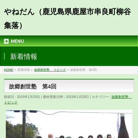
やねだん（鹿児島県鹿屋市串良町柳谷
集落）
MENU
新着情報
HOME
»
新着情報
»
故郷創世塾 トピック
»
故郷創世塾 第4回
故郷創世塾 第4回
投稿日 : 2015年1月20日
最終更新日時 : 2015年1月20日
カテゴリー :
故郷創世塾
トピック