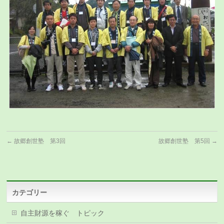
←
故郷創世塾 第3回
故郷創世塾 第5回
→
カテゴリー
自主財源を稼ぐ トピック