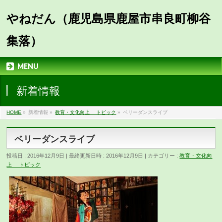
やねだん（鹿児島県鹿屋市串良町柳谷
集落）
MENU
新着情報
HOME
»
新着情報
»
教育・文化向上 トピック
»
ベリーダンスライブ
ベリーダンスライブ
投稿日 : 2016年12月9日
最終更新日時 : 2016年12月9日
カテゴリー :
教育・文化向
上 トピック