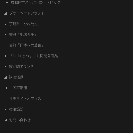
故郷創世スーパー塾 トピック
プライベートブランド
芋焼酎「やねだん」
書籍「地域再生」
書籍「日本への遺言」
「Hello さつま」共同開発商品
霞が関でランチ
講演活動
古民家活用
サテライトオフィス
宿泊施設
お問い合わせ