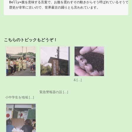
Belly=腹を意味する言葉で、お腹を震わすその動きからそう呼ばれているそうです。
歴史が非常に古いので、世界最古の踊りとも言われています。
こちらのトピックもどうぞ！
お
緊
土
は
急
着
よ
警
菌
う
報
声
器
か
の
& […]
け
設
運
置
動
緊急警報器の設 […]
小中学生を地域 […]
寺
子
屋